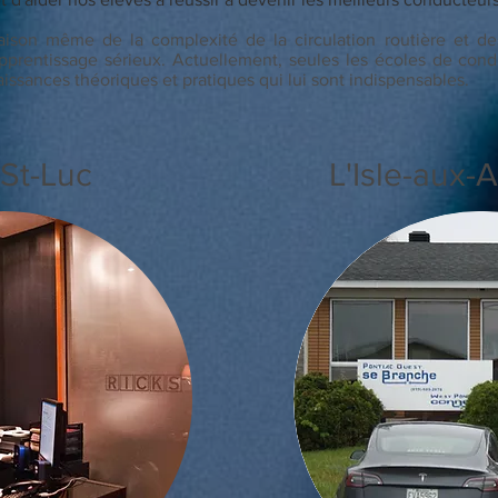
aison même de la complexité de la circulation routière et de
apprentissage sérieux. Actuellement, seules les écoles de co
issances théoriques et pratiques qui lui sont indispensables.
St-Luc
L'Isle-aux-