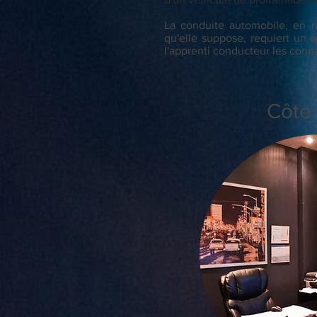
La conduite automobile, en r
qu'elle suppose, requiert un 
l'apprenti conducteur les conna
Côte 