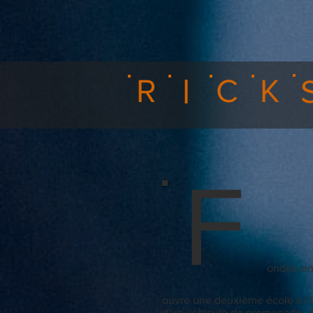
I
R
C
K
F
ondée en 
ouvre une deuxième école à l'I
d'un véhicule de promenade, et 