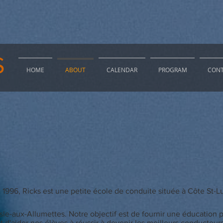
S
HOME
ABOUT
CALENDAR
PROGRAM
CONT
1996, Ricks est une petite école de conduite située à Côte St-
sle-aux-Allumettes.
Notre objectif est de fournir une éducation p
d'aider nos élèves à réussir à devenir les meilleurs conducteurs